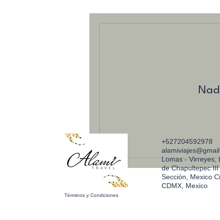
Nada
+527204592978
alamiviajes@gmai
Lomas - Virreyes,
de Chapultepec III
Sección, Mexico Ci
CDMX, Mexico
Términos y Condiciones