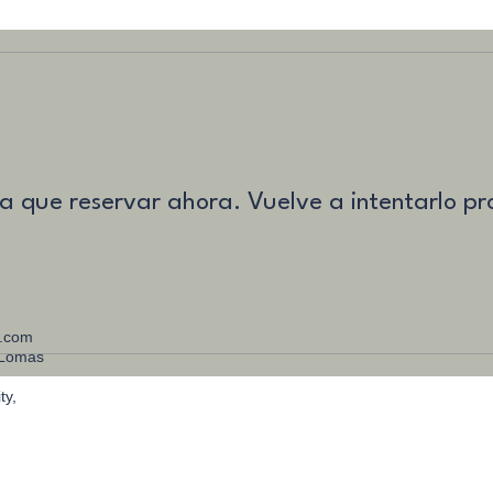
 que reservar ahora. Vuelve a intentarlo pr
l.com
 Lomas
ty,